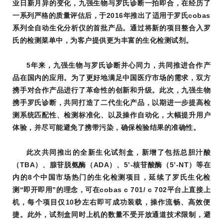
业日新月异的变化，九强生物与罗氏诊断一拍即合，在经历了
一系列严格的质量评估后，于2016年推出了适用于罗氏cobas
系列全自动生化分析仪的首批产品。通过将新的项目整合入罗
氏的检测菜单中，为客户提供更为丰富的生化检测试剂。
5年来，九强生物与罗氏诊断并心同力，共同推进合作产
品在国内的应用。为了更好地满足中国医疗市场的需求，双方
携手对合作产品进行了革命性的创新和升级。此次，九强生物
携手罗氏诊断，共同打造了二代生化产品，以期进一步提高检
测系统匹配性、检测标准化、以及操作自动化，大幅提升用户
体验，并尽可能避免了携带污染，确保检验结果的准确性。
此次共同推出的全新生化试剂盒，新增了包括
总胆汁酸
（
TBA
）
、
腺苷脱氨酶（
ADA
）
、
5’-核苷酸酶（
5’-NT
）
等在
内的8个中国市场热门的生化检测项目，延续了罗氏生化检
测“即开即用”的理念，可在cobas c 701/ c 702平台上直接上
机，每个项目仅10秒左右即可成功装载，操作流畅、高效便
捷。此外，试剂盒同时上机的数量不受开放通道技术限制，避