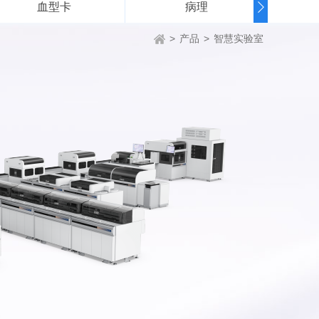
血型卡
病理
液
>
产品
>
智慧实验室