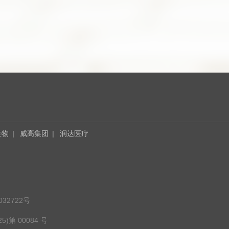
生物
|
威高集团
|
润达医疗
32722号
)第 00084 号