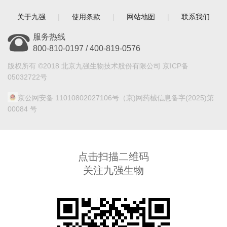
关于九强
|
使用条款
|
网站地图
|
联系我们
服务热线
800-810-0197 / 400-819-0576
版权所有 ©2018 北京九强生物技术股份有限公司 京ICP备
05032722号
京公网安备 11010802027106号
（京)网药械信息备字(2025)第
00084 号
点击扫描二维码
关注九强生物