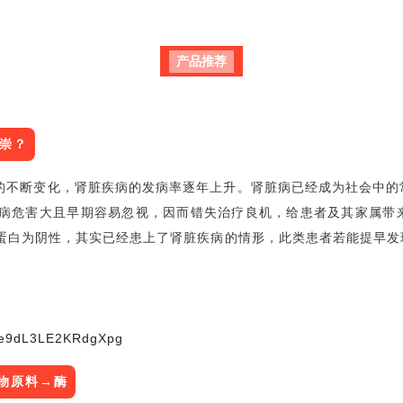
产品推荐
崇？
的不断变化，肾脏疾病的发病率逐年上升。肾脏病已经成为社会中的
病危害大且早期容易忽视，因而错失治疗良机，给患者及其家属带
蛋白为阴性，其实已经患上了肾脏疾病的情形，此类患者若能提早发
。
Mde9dL3LE2KRdgXpg
物原料→酶