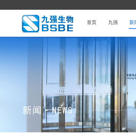
首页
九强
新