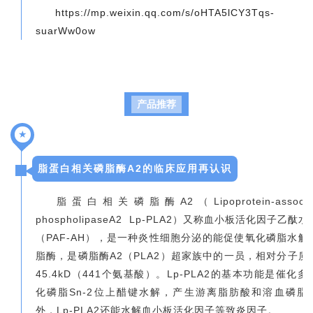
https://mp.weixin.qq.com/s/oHTA5lCY3Tqs-
suarWw0ow
产品推荐
★
脂蛋白相关磷脂酶A2的临床应用再认识
脂蛋白相关磷脂酶A2（Lipoprotein-associa
phospholipaseA2 Lp-PLA2）又称血小板活化因子乙酞
（PAF-AH），是一种炎性细胞分泌的能促使氧化磷脂水解
脂酶，是磷脂酶A2（PLA2）超家族中的一员，相对分子质
45.4kD（441个氨基酸）。Lp-PLA2的基本功能是催化多
化磷脂Sn-2位上醋键水解，产生游离脂肪酸和溶血磷脂
外，Lp-PLA2还能水解血小板活化因子等致炎因子。