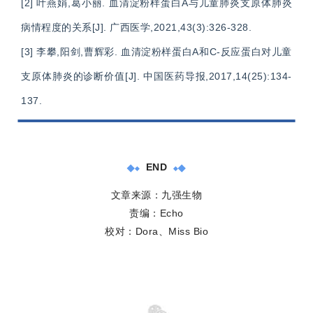
[2] 叶燕娟,葛小丽. 血清淀粉样蛋白A与儿童肺炎支原体肺炎
病情程度的关系[J]. 广西医学,2021,43(3):326-328.
[3] 李攀,阳剑,曹辉彩. 血清淀粉样蛋白A和C-反应蛋白对儿童
支原体肺炎的诊断价值[J]. 中国医药导报,2017,14(25):134-
137.
END
文章来源：九强生物
责编：Echo
校对：Dora、Miss Bio