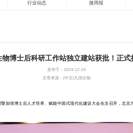
行业动态
微周报
生物博士后科研工作站独立建站获批！正式
发布于：2024-12-24
文章来源：[中文]九强生物
站培训暨加强博士后人才培养、赋能中国式现代化建设大会在京召开，北