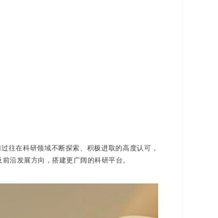
们过往在科研领域不断探索、积极进取的高度认可，
及前沿发展方向，搭建更广阔的科研平台。