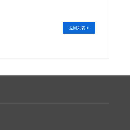
返回列表 >