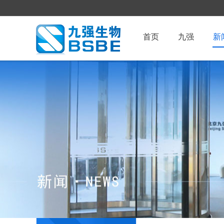
首页
九强
新