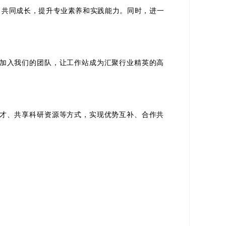
、共同成长，提升专业素养和实践能力。同时，进一
加入我们的团队，让工作站成为汇聚行业精英的高
才、共享科研资源等方式，实现优势互补、合作共