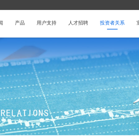
闻
产品
用户支持
人才招聘
投资者关系