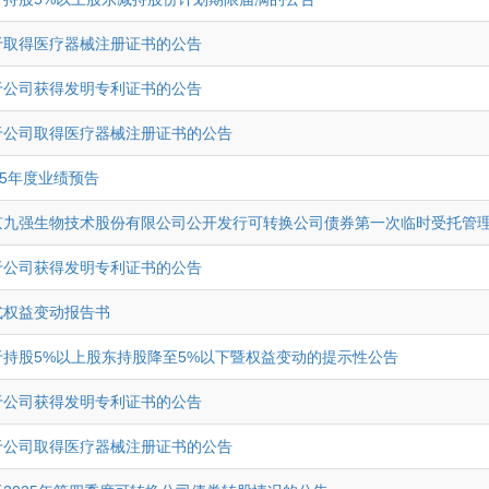
于取得医疗器械注册证书的公告
于公司获得发明专利证书的公告
于公司取得医疗器械注册证书的公告
25年度业绩预告
京九强生物技术股份有限公司公开发行可转换公司债券第一次临时受托管理事务
于公司获得发明专利证书的公告
式权益变动报告书
于持股5%以上股东持股降至5%以下暨权益变动的提示性公告
于公司获得发明专利证书的公告
于公司取得医疗器械注册证书的公告