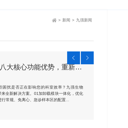
>
新闻
>
九强新闻
九强生物GW9000凝血检测流水线——八大核心功能优势，重新定义凝血检测效率
些困扰是否正在影响您的科室效率？九强生物
带来全新解决方案。01加卸载模块一体化，优化
进行常规、免离心、急诊样本区的配置...