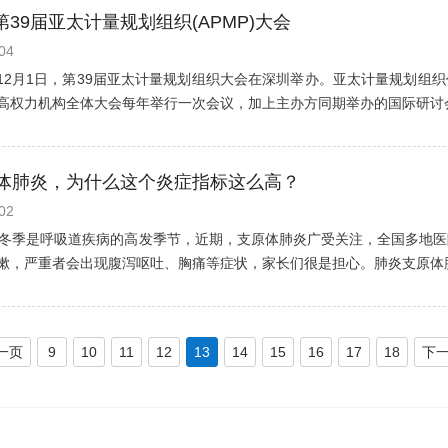
39届亚太计量规划组织(APMP)大会
04
8日-12月1日，第39届亚太计量规划组织大会在深圳举办。亚太计量规划
高权力机构全体大会每年举行一次会议，加上主办方同期举办的国际研讨会
原体肺炎，为什么这个炎症指标这么高？
02
NG /秋冬季是呼吸道疾病的高发季节，近期，支原体肺炎广受关注，全国多
嗽，严重者会出现腹泻呕吐、胸痛等症状，家长们很是担心。肺炎支原体肺炎
一页
9
10
11
12
13
14
15
16
17
18
下