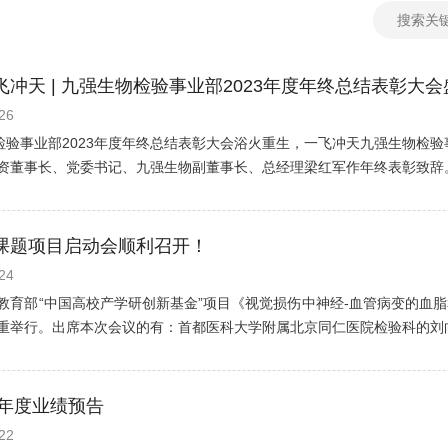
冲天 | 九强生物检验事业部2023年度年终总结表彰大
26
强生物检验事业部2023年度年终总结表彰大会浴火重生，一飞冲天九强生物检
资董事长、党委书记、九强生物副董事长、总经理梁红军作年终表彰致辞。梁总
课题项目启动会顺利召开！
24
2日，教育部“中国高校产学研创新基金”项目《视觉损伤中神经-血管病变的
重举行。出席本次会议的有：首都医科大学附属北京同仁医院检验科的刘向
3年度业绩预告
22