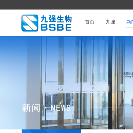
首页
九强
新