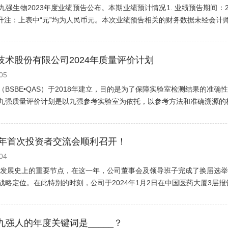
，九强生物2023年度业绩预告公布。本期业绩预计情况1. 业绩预告期间：2023
升注：上表中“元”均为人民币元。本次业绩预告相关的财务数据未经会计师事
技术股份有限公司2024年质量评价计划
05
（BSBE•QAS）于2018年建立，目的是为了保障实验室检测结果的准
九强质量评价计划是以九强参考实验室为依托，以参考方法和准确溯源的标
4年首次投资者交流会顺利召开！
04
生物发展史上的重要节点，在这一年，公司董事会及领导班子完成了换届选
略定位。在此特别的时刻，公司于2024年1月2日在中国医药大厦3层报告厅
| 九强人的年度关键词是_____？