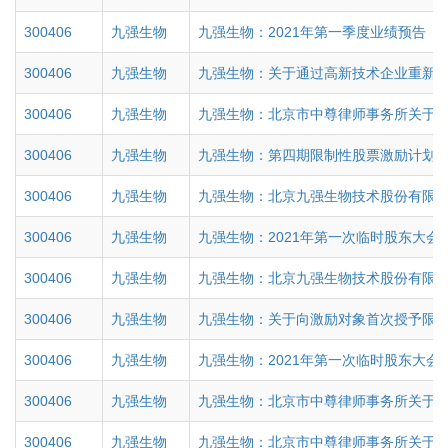
300406
九强生物
九强生物：2021年第一季度业绩预告
300406
九强生物
九强生物：关于通过高新技术企业重新
300406
九强生物
九强生物：北京市中尊律师事务所关于
励...
300406
九强生物
九强生物：第四期限制性股票激励计划
300406
九强生物
九强生物：北京九强生物技术股份有限公司
300406
九强生物
九强生物：2021年第一次临时股东大会
300406
九强生物
九强生物：北京九强生物技术股份有限
激...
300406
九强生物
九强生物：关于向激励对象首次授予限
300406
九强生物
九强生物：2021年第一次临时股东大会
300406
九强生物
九强生物：北京市中尊律师事务所关于
励...
300406
九强生物
九强生物：北京市中尊律师事务所关于北